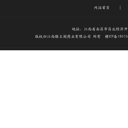
网站首页
|
地址：江西省南昌市昌北经济开发区梅
版权归江西滕王阁药业有限公司 所有
赣ICP备1801