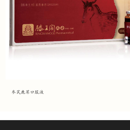
参芪鹿茸口服液